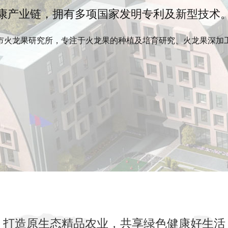
康产业链，拥有多项国家发明专利及新型技术
登录
注册
市火龙果研究所，专注于火龙果的种植及培育研究、火龙果深加
打造原生态精品农业，共享绿色健康好生活