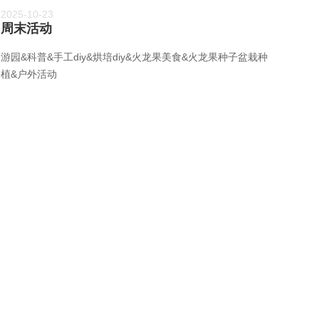
2025-10-23
周末活动
游园&科普&手工diy&烘培diy&火龙果美食&火龙果种子盆栽种
植&户外活动