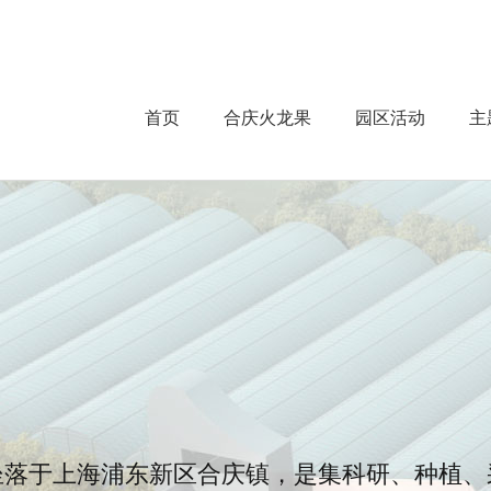
首页
首页
合庆火龙果
园区活动
主
合庆火龙果
酵素
主题公园
技术实力
会员中心
坐落于上海浦东新区合庆镇，是集科研、种植、
关于我们