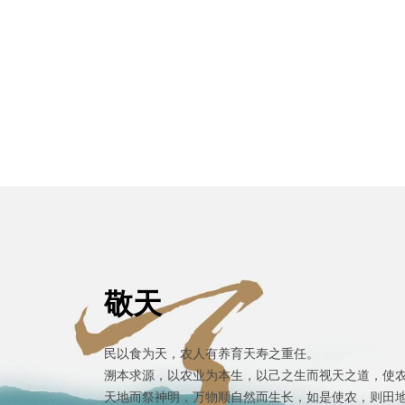
敬天
民以食为天，农人有养育天寿之重任。
溯本求源，以农业为本生，以己之生而视天之道，使
天地而祭神明，万物顺自然而生长，如是使农，则田