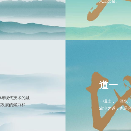
人之品格。
。
道一
神与现代技术的融
一撮土，一滴水
谋发展的聚力和
农业之道，也是