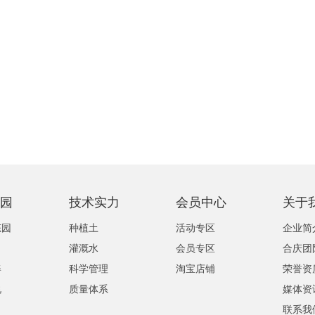
园
技术实力
会员中心
关于
态园
种植土
活动专区
企业简
灌溉水
会员专区
合庆团
姿
科学管理
淘宝店铺
荣誉资
说
质量体系
媒体资
联系我