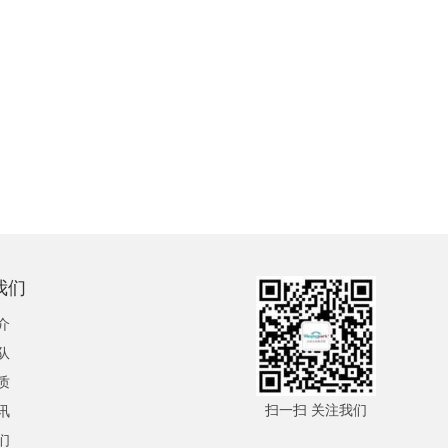
我们
介
队
质
扫一扫 关注我们
讯
们