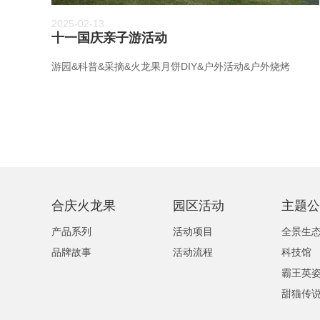
2025-02-13
十一国庆亲子游活动
游园&科普&采摘&火龙果月饼DIY&户外活动&户外烧烤
合庆火龙果
园区活动
主题公
产品系列
活动项目
全景生
品牌故事
活动流程
科技馆
霸王英
甜猫传