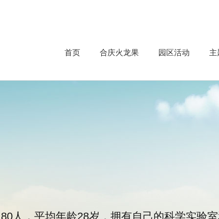
首页
首页
合庆火龙果
园区活动
主
合庆火龙果
酵素
主题公园
技术实力
会员中心
关于我们
80人，平均年龄28岁，拥有自己的科学实验