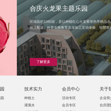
合庆火龙果主题乐园
区域面积1080亩，是以种植红心火龙果等热带精品
物流配送、科普实验教育及深加工互动体验、智慧农
了解更多
园
技术实力
会员中心
关于
态园
种植土
活动专区
企业简
灌溉水
会员专区
合庆团