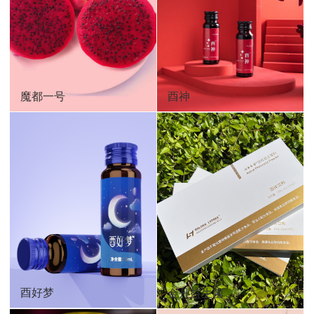
魔都一号
酉神
酉好梦
金丹益生菌