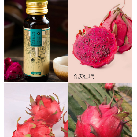
六拾月畅
合庆红1号