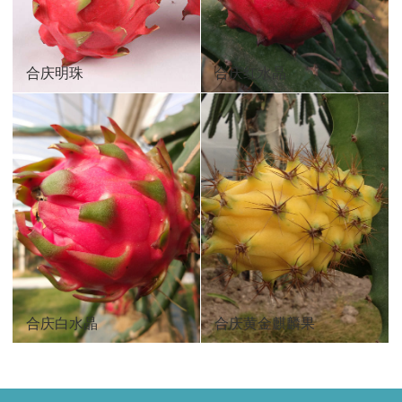
合庆明珠
合庆红水晶
合庆白水晶
合庆黄金麒麟果